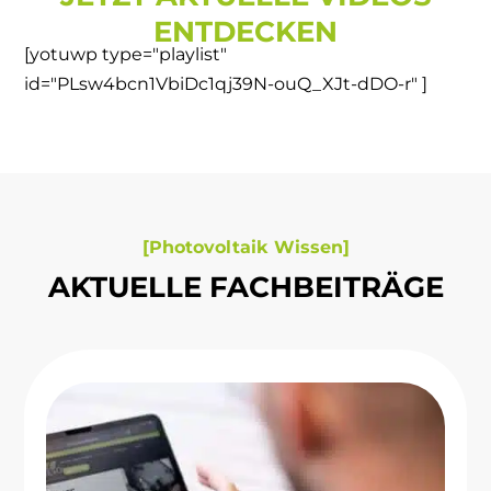
ENTDECKEN
[yotuwp type="playlist"
id="PLsw4bcn1VbiDc1qj39N-ouQ_XJt-dDO-r" ]
[Photovoltaik Wissen]
AKTUELLE FACHBEITRÄGE